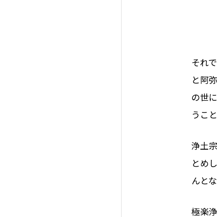
それ
と阿
の世
うこ
浄土
とめ
んと
極楽