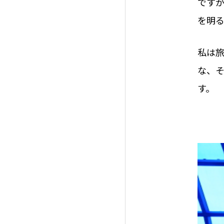
です
を明
私は
な、
す。