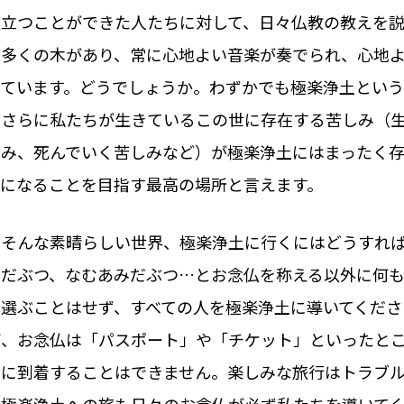
旅立つことができた人たちに対して、日々仏教の教えを説
や多くの木があり、常に心地よい音楽が奏でられ、心地
っています。どうでしょうか。わずかでも極楽浄土とい
。さらに私たちが生きているこの世に存在する苦しみ（
しみ、死んでいく苦しみなど）が極楽浄土にはまったく
仏になることを目指す最高の場所と言えます。
、そんな素晴らしい世界、極楽浄土に行くにはどうすれ
みだぶつ、なむあみだぶつ…とお念仏を称える以外に何
を選ぶことはせず、すべての人を極楽浄土に導いてくださ
ば、お念仏は「パスポート」や「チケット」といったと
先に到着することはできません。楽しみな旅行はトラブ
、極楽浄土への旅も日々のお念仏が必ず私たちを導いてく