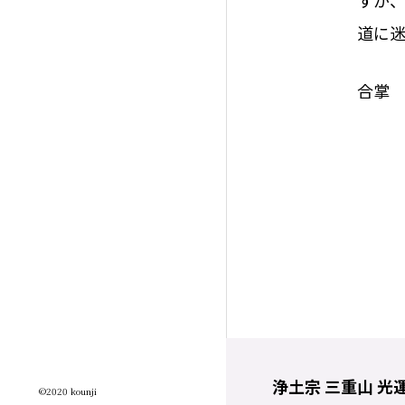
道に
合掌
浄土宗 三重山 光
©️2020 kounji