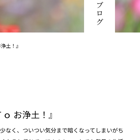
お浄土！』
ｏ お浄土！』
が少なく、ついつい気分まで暗くなってしまいがち