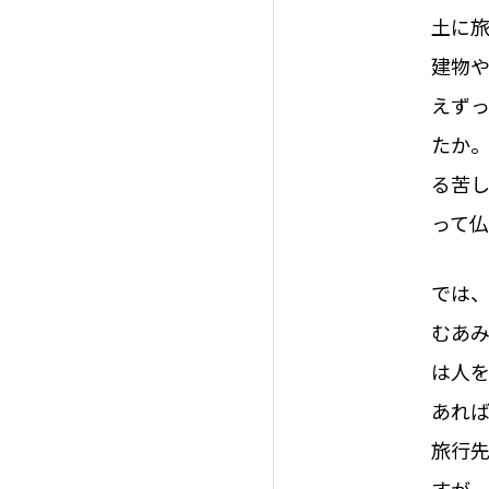
土に
建物
えず
たか
る苦
って
では
むあ
は人
あれ
旅行
すが