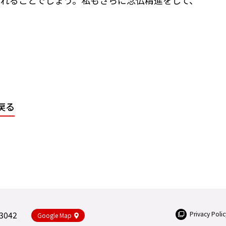
戻る
-3042
Privacy Polic
Google Map