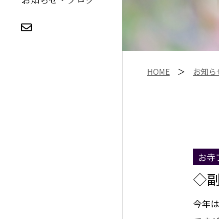
HOME
＞
お知ら
お寺
◇副
今年